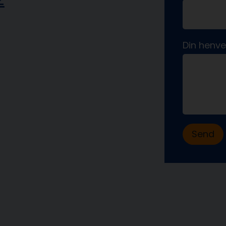
Din henv
Send