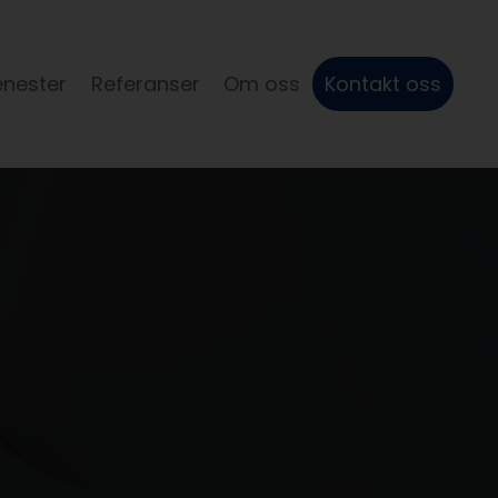
enester
Referanser
Om oss
Kontakt oss