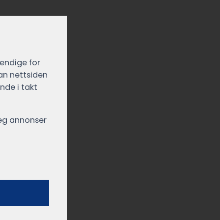
vendige for
dan nettsiden
nde i takt
 deg annonser