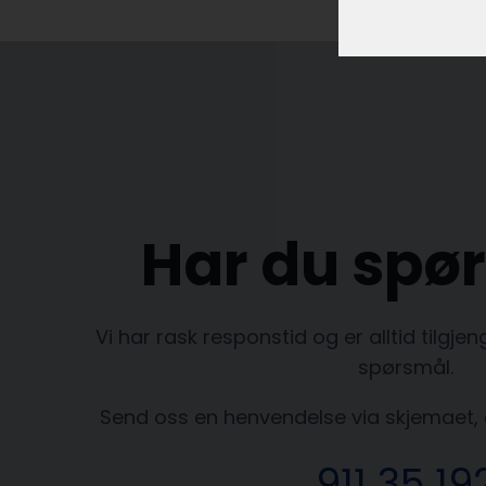
Har du spø
​Vi har rask responstid og er alltid ​tilgje
spørsmål.
Send oss en henvendelse via skjemaet, e
911 35 19