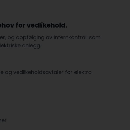
behov for vedlikehold.
oner, og oppfølging av internkontroll som
elektriske anlegg.
e og vedlikeholdsavtaler for elektro
ner