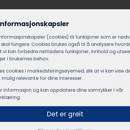
 informasjonskapsler
 bygg, ønsker vi at du skal føle deg trygg
informasjons­kapsler (cookies) til funksjoner som er nød
 ytterste for at du som kunde skal kunne
 skal fungere. Cookies brukes også til å analysere hvor
icemontør. Du skal vite at Berg og Sandboe
 at vi kan forbedre nettsidens funksjoner, innhold og utsee
er i brukernes behov.
le sammenhenger.
ukes cookies i markedsførings­øyemed, slik at vi kan vise
mulig relevante for dine interesser.
ringsbygg og termografering),
, sikkerhet (adgangskontroll, innbrudd,
r informasjon og kan oppdatere dine samtykker i vår
 porttelefon (trygge løsninger for
rklæring.
Det er greit