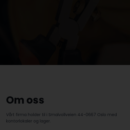
Om oss
Vårt firma holder til i Smalvollveien 44-0667 Oslo med
kontorlokaler og lager.