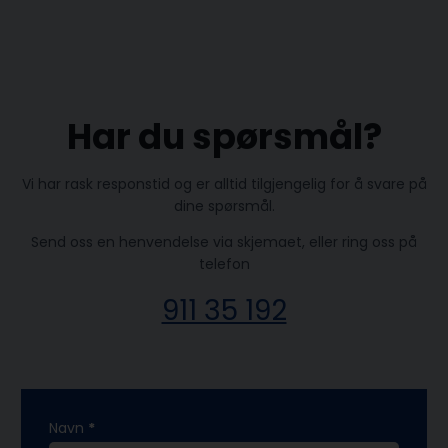
Har du spørsmål?
​Vi har rask responstid og er alltid ​tilgjengelig for å svare på
dine spørsmål.
Send oss en henvendelse via skjemaet, eller ring oss på
telefon
911 35 192
kontaktskjema
Navn
*