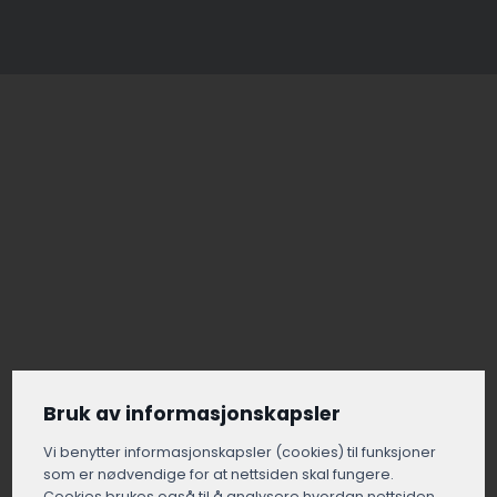
Bruk av informasjonskapsler
Vi benytter informasjons­kapsler (cookies) til funksjoner
som er nødvendige for at nettsiden skal fungere.
Cookies brukes også til å analysere hvordan nettsiden